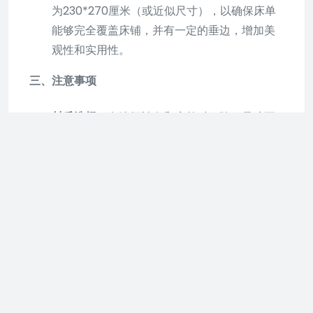
为230*270厘米（或近似尺寸），以确保床单
能够完全覆盖床铺，并有一定的垂边，增加美
观性和实用性。
三、注意事项
材质选择
：在选择被套和床单时，除了尺寸要
合适外，材质也很重要。优质的棉质或亚麻材
质能够提供更好的透气性和舒适度，适合四季
使用。
洗涤保养
：根据被套和床单的材质选择合适的
洗涤方式和保养方法，以延长使用寿命并保持
清洁。
综上所述，对于1.8米的床（假设原问题中的18米为
笔误），通常使用的被套尺寸为长2.3米、宽2米。
在选择被套和床单时，还需注意材质和洗涤保养方