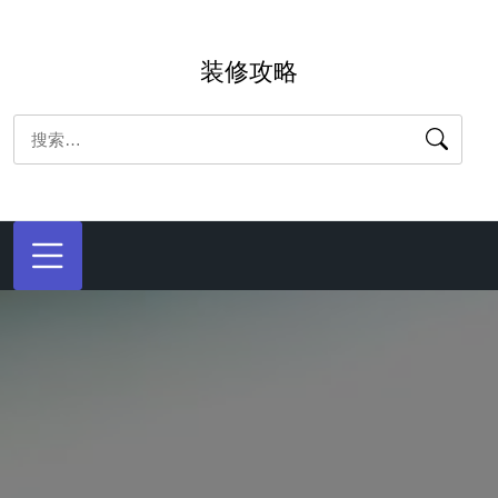
跳
转
装修攻略
到
内
搜
容
索：