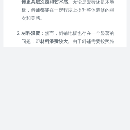
饰更具层次感和艺术感
。无论是瓷砖还是木地
板，斜铺都能在一定程度上提升整体装修的档
次和美感。
材料浪费
：然而，斜铺地板也存在一个显著的
问题，即
材料浪费较大
。由于斜铺需要按照特
定的角度进行切割和铺设，因此相比正铺，会
产生更多的边角料和无法利用的碎片，从而增
加了材料成本。
综上所述，在选择地板铺设方式时，需要综合考虑
美观性和经济性两个因素。如果追求更好的视觉效
果和装饰效果，且不介意增加一定的材料成本，那
么斜铺是一个不错的选择。但如果更注重成本控
制，或者希望减少材料浪费，那么正铺可能更为合
适。