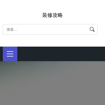
跳
转
装修攻略
到
内
搜
容
索：