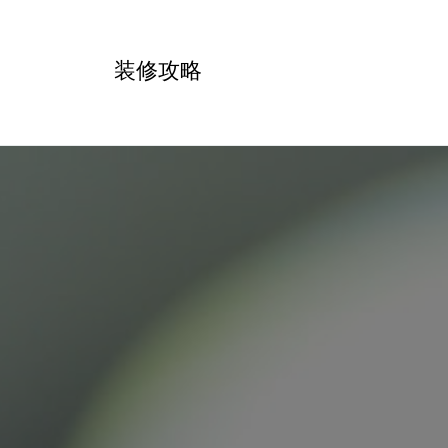
跳
转
装修攻略
到
内
容